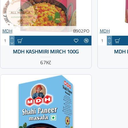
MDH
8902PO
MDH
MDH KASHMIRI MIRCH 100G
MDH K
67Kč