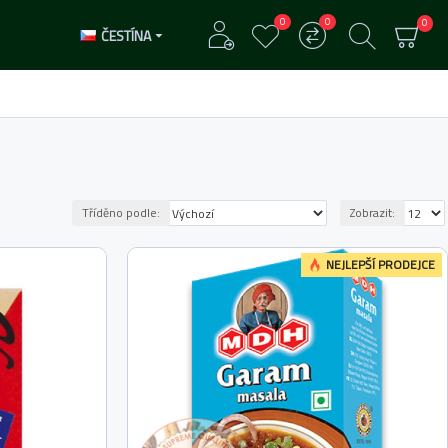
0
0
0
ČESTÍNA
Tříděno podle:
Zobrazit:
NEJLEPŠÍ PRODEJCE