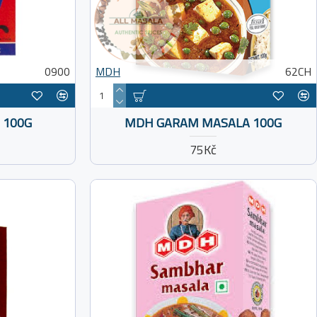
0900
MDH
62CH
 100G
MDH GARAM MASALA 100G
75Kč