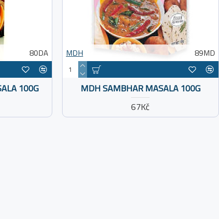
80DA
MDH
89MD
ALA 100G
MDH SAMBHAR MASALA 100G
67Kč