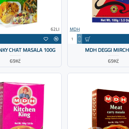
62LI
MDH
KY CHAT MASALA 100G
MDH DEGGI MIRCH
69Kč
69Kč