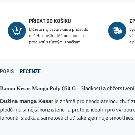
PŘIDAT DO KOŠÍKU
ZP
Můžete najít svůj vkus a přidat do
Vy
našeho košíku. Máme spoustu
vám
produktů s různými značkami
a p
POPIS
RECENZE
- Sladkosti a občerstvení
Banno Kesar Mango Pulp 850 G
je známá pro neodolatelnou chuť zr
Dužina manga Kesar
plodů má silnější konzistenci, a proto je ideální pro výrob
lahodná, sladká a sametová chuť také zjemňuje smoothies, 