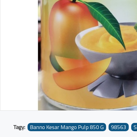
Tagy:
Banno Kesar Mango Pulp 850 G
98563
S