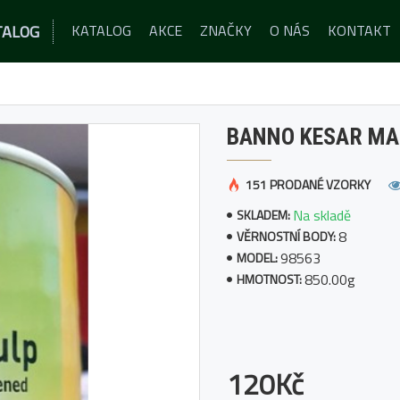
TALOG
KATALOG
AKCE
ZNAČKY
O NÁS
KONTAKT
BANNO KESAR MA
151 PRODANÉ VZORKY
Na skladě
SKLADEM:
8
VĚRNOSTNÍ BODY:
98563
MODEL:
850.00g
HMOTNOST:
120Kč