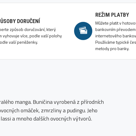
REŽIM PLATBY
ŮSOBY DORUČENÍ
Můžete platit v hotovos
berte způsob doručování, který
bankovním převodem 
 vyhovuje více, podle vaší polohy
internetového bankovn
odle vaší peněženky.
Používáme typické čes
metody pro banky.
alého manga. Buničina vyrobená z přírodních
u ovocných omáček, zmrzliny a pudingu. Jeho
lassi a mnoho dalších ovocných výtvorů.