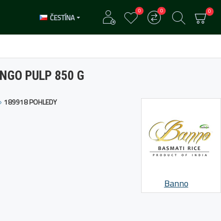
0
0
0
ČESTÍNA
NGO PULP 850 G
189918 POHLEDY
Banno